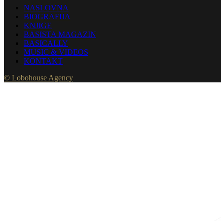
NASLOVNA
BIOGRAFIJA
KNJIGE
BASISTA MAGAZIN
BASICALLY
MUSIC & VIDEOS
KONTAKT
© Lobohouse Agency